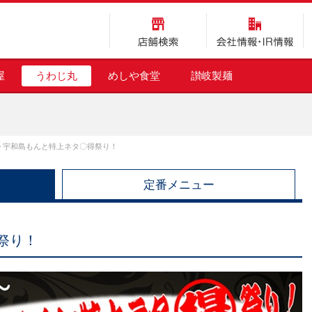
店舗検索
会社情報・IR情報
屋
うわじ丸
めしや食堂
讃岐製麺
>
宇和島もんと特上ネタ〇得祭り！
定番メニュー
祭り！