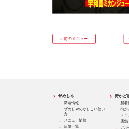
«
前のメニュー
ザめしや
街かど
新着情報
新着
ザめしやのかしこい使い
街か
方
メニ
メニュー情報
店舗
店舗一覧
アル