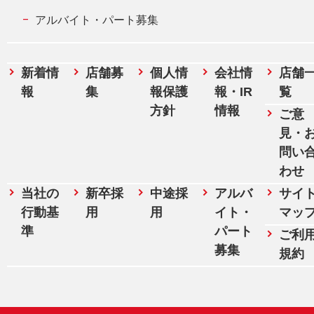
アルバイト・パート募集
新着情
店舗募
個人情
会社情
店舗
報
集
報保護
報・IR
覧
方針
情報
ご意
見・
問い
わせ
当社の
新卒採
中途採
アルバ
サイ
行動基
用
用
イト・
マッ
準
パート
ご利
募集
規約