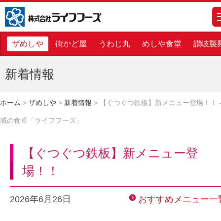
株式会社ライフフーズ
m
ザめしや
街かど屋
うわじ丸
めしや食堂
讃岐製
新着情報
ホーム
>
ザめしや
>
新着情報
>
【ぐつぐつ鉄板】新メニュー登場！！ -
域の食卓「ライフフーズ」
【ぐつぐつ鉄板】新メニュー登
場！！
2026年6月26日
おすすめメニュー一