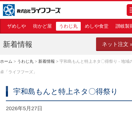
株式会社ライフフーズ
m
ザめしや
街かど屋
うわじ丸
めしや食堂
讃岐製
新着情報
ネット注文 
ホーム
>
うわじ丸
>
新着情報
>
宇和島もんと特上ネタ〇得祭り - 地域
卓「ライフフーズ」
宇和島もんと特上ネタ〇得祭り
2026年5月27日