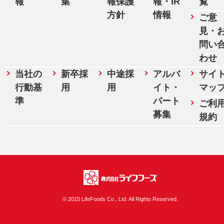
報
集
報保護
報・IR
覧
方針
情報
ご意
見・
問い
わせ
当社の
新卒採
中途採
アルバ
サイ
行動基
用
用
イト・
マッ
準
パート
ご利
募集
規約
株式会社ライフフ
© 2015 LifeFoods Co., Ltd. All Rights Reserved.
ーズ