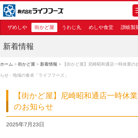
株式会社ライフフーズ
m
ザめしや
街かど屋
うわじ丸
めしや食堂
讃岐製
新着情報
ホーム
>
街かど屋
>
新着情報
>
【街かど屋】尼崎昭和通店一時休業の
らせ - 地域の食卓「ライフフーズ」
【街かど屋】尼崎昭和通店一時休業
のお知らせ
2025年7月23日