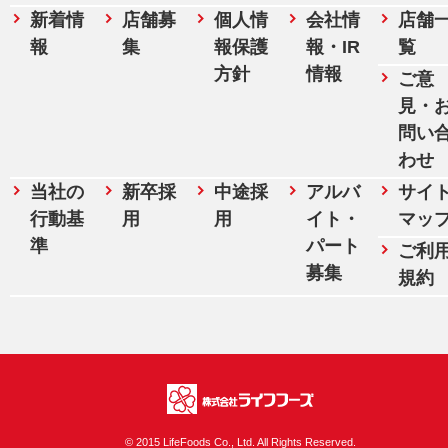
新着情
店舗募
個人情
会社情
店舗
報
集
報保護
報・IR
覧
方針
情報
ご意
見・
問い
わせ
当社の
新卒採
中途採
アルバ
サイ
行動基
用
用
イト・
マッ
準
パート
ご利
募集
規約
株式会社ライフフ
© 2015 LifeFoods Co., Ltd. All Rights Reserved.