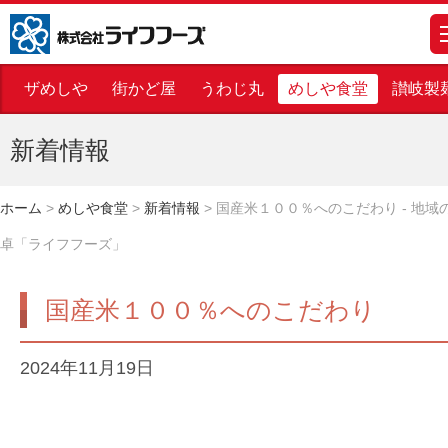
株式会社ライフフーズ
m
ザめしや
街かど屋
うわじ丸
めしや食堂
讃岐製
新着情報
ホーム
>
めしや食堂
>
新着情報
>
国産米１００％へのこだわり - 地域
卓「ライフフーズ」
国産米１００％へのこだわり
2024年11月19日