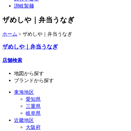
讃岐製麺
ザめしや｜弁当うなぎ
ホーム
>
ザめしや｜弁当うなぎ
ザめしや｜弁当うなぎ
店舗検索
地図
から探す
ブランド
から探す
東海地区
愛知県
三重県
岐阜県
近畿地区
大阪府