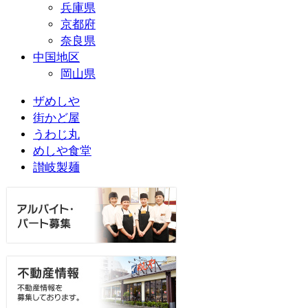
兵庫県
京都府
奈良県
中国地区
岡山県
ザめしや
街かど屋
うわじ丸
めしや食堂
讃岐製麺