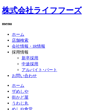
株式会社ライフフーズ
menu
ホーム
店舗検索
会社情報・IR情報
採用情報
新卒採用
中途採用
アルバイト･パート
お問い合わせ
ホーム
ザめしや
街かど屋
うわじ丸
めしや食堂