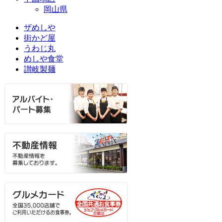
岡山県
ザめしや
街かど屋
うわじ丸
めしや食堂
讃岐製麺