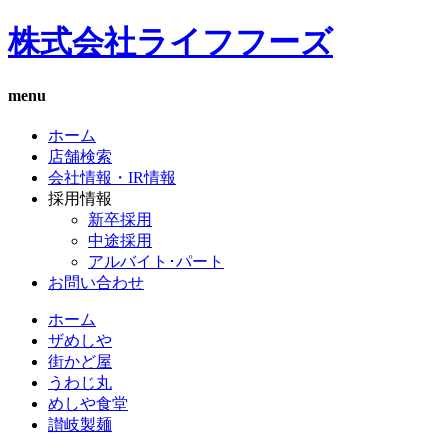
株式会社ライフフーズ
menu
ホーム
店舗検索
会社情報・IR情報
採用情報
新卒採用
中途採用
アルバイト･パート
お問い合わせ
ホーム
ザめしや
街かど屋
うわじ丸
めしや食堂
讃岐製麺