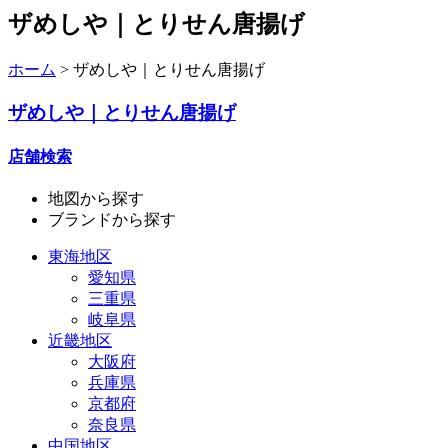
ザめしや｜とりせん唐揚げ
ホーム
>
ザめしや｜とりせん唐揚げ
ザめしや｜とりせん唐揚げ
店舗検索
地図
から探す
ブランド
から探す
東海地区
愛知県
三重県
岐阜県
近畿地区
大阪府
兵庫県
京都府
奈良県
中国地区