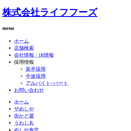
株式会社ライフフーズ
menu
ホーム
店舗検索
会社情報・IR情報
採用情報
新卒採用
中途採用
アルバイト･パート
お問い合わせ
ホーム
ザめしや
街かど屋
うわじ丸
めしや食堂