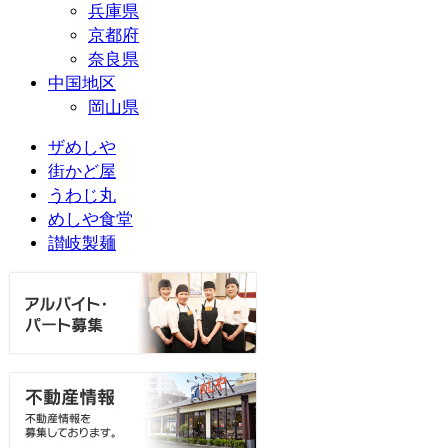
兵庫県
京都府
奈良県
中国地区
岡山県
ザめしや
街かど屋
うわじ丸
めしや食堂
讃岐製麺