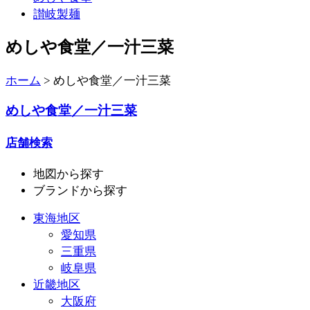
讃岐製麺
めしや食堂／一汁三菜
ホーム
>
めしや食堂／一汁三菜
めしや食堂／一汁三菜
店舗検索
地図
から探す
ブランド
から探す
東海地区
愛知県
三重県
岐阜県
近畿地区
大阪府