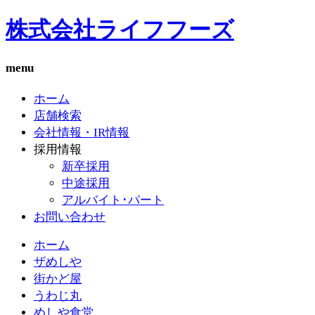
株式会社ライフフーズ
menu
ホーム
店舗検索
会社情報・IR情報
採用情報
新卒採用
中途採用
アルバイト･パート
お問い合わせ
ホーム
ザめしや
街かど屋
うわじ丸
めしや食堂