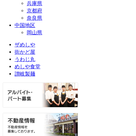
兵庫県
京都府
奈良県
中国地区
岡山県
ザめしや
街かど屋
うわじ丸
めしや食堂
讃岐製麺