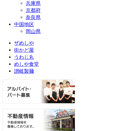
兵庫県
京都府
奈良県
中国地区
岡山県
ザめしや
街かど屋
うわじ丸
めしや食堂
讃岐製麺