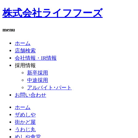
株式会社ライフフーズ
menu
ホーム
店舗検索
会社情報・IR情報
採用情報
新卒採用
中途採用
アルバイト･パート
お問い合わせ
ホーム
ザめしや
街かど屋
うわじ丸
めしや食堂