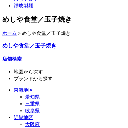
讃岐製麺
めしや食堂／玉子焼き
ホーム
>
めしや食堂／玉子焼き
めしや食堂／玉子焼き
店舗検索
地図
から探す
ブランド
から探す
東海地区
愛知県
三重県
岐阜県
近畿地区
大阪府