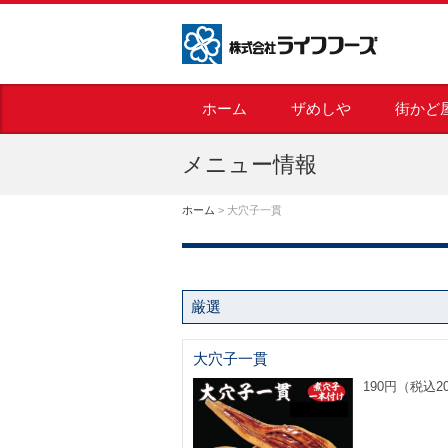
株式会社ライフフーズ
ホーム
ザめしや
街かど
メニュー情報
ホーム
>
大穴子一貫
厳選
大穴子一貫
190円（税込2