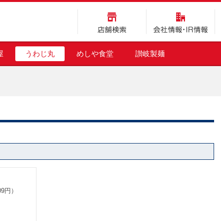
店舗検索
会社情報・IR情報
屋
うわじ丸
めしや食堂
讃岐製麺
09円）