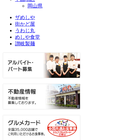
岡山県
ザめしや
街かど屋
うわじ丸
めしや食堂
讃岐製麺