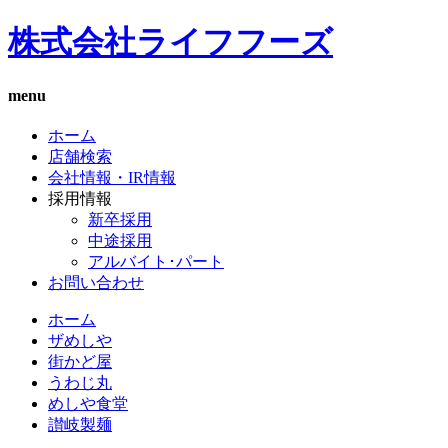
株式会社ライフフーズ
menu
ホーム
店舗検索
会社情報・IR情報
採用情報
新卒採用
中途採用
アルバイト･パート
お問い合わせ
ホーム
ザめしや
街かど屋
うわじ丸
めしや食堂
讃岐製麺