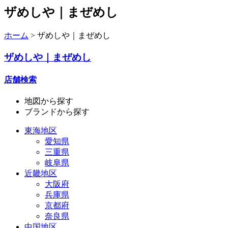
ザめしや｜まぜめし
ホーム
>
ザめしや｜まぜめし
ザめしや｜まぜめし
店舗検索
地図
から探す
ブランド
から探す
東海地区
愛知県
三重県
岐阜県
近畿地区
大阪府
兵庫県
京都府
奈良県
中国地区