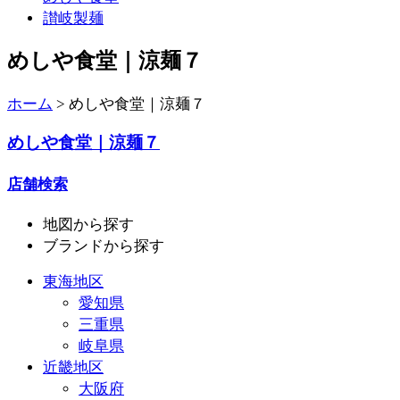
讃岐製麺
めしや食堂｜涼麺７
ホーム
>
めしや食堂｜涼麺７
めしや食堂｜涼麺７
店舗検索
地図
から探す
ブランド
から探す
東海地区
愛知県
三重県
岐阜県
近畿地区
大阪府