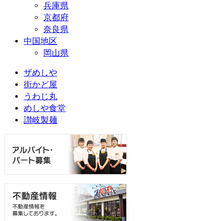
兵庫県
京都府
奈良県
中国地区
岡山県
ザめしや
街かど屋
うわじ丸
めしや食堂
讃岐製麺