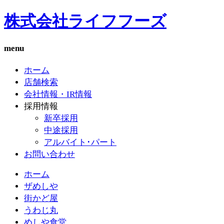
株式会社ライフフーズ
menu
ホーム
店舗検索
会社情報・IR情報
採用情報
新卒採用
中途採用
アルバイト･パート
お問い合わせ
ホーム
ザめしや
街かど屋
うわじ丸
めしや食堂