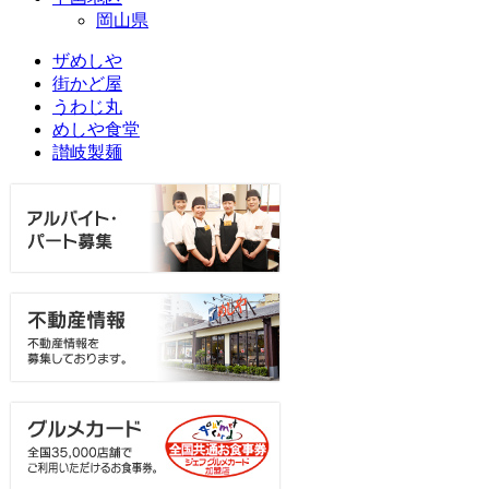
岡山県
ザめしや
街かど屋
うわじ丸
めしや食堂
讃岐製麺