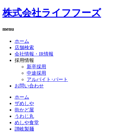
株式会社ライフフーズ
menu
ホーム
店舗検索
会社情報・IR情報
採用情報
新卒採用
中途採用
アルバイト･パート
お問い合わせ
ホーム
ザめしや
街かど屋
うわじ丸
めしや食堂
讃岐製麺