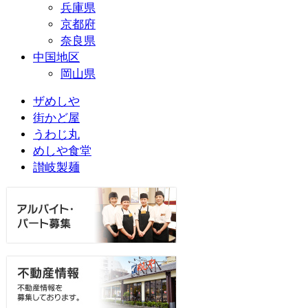
兵庫県
京都府
奈良県
中国地区
岡山県
ザめしや
街かど屋
うわじ丸
めしや食堂
讃岐製麺