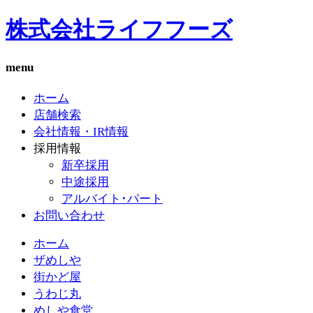
株式会社ライフフーズ
menu
ホーム
店舗検索
会社情報・IR情報
採用情報
新卒採用
中途採用
アルバイト･パート
お問い合わせ
ホーム
ザめしや
街かど屋
うわじ丸
めしや食堂