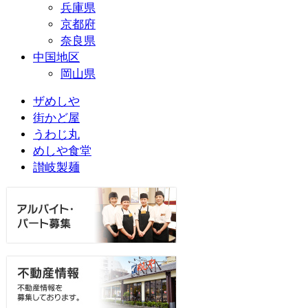
兵庫県
京都府
奈良県
中国地区
岡山県
ザめしや
街かど屋
うわじ丸
めしや食堂
讃岐製麺