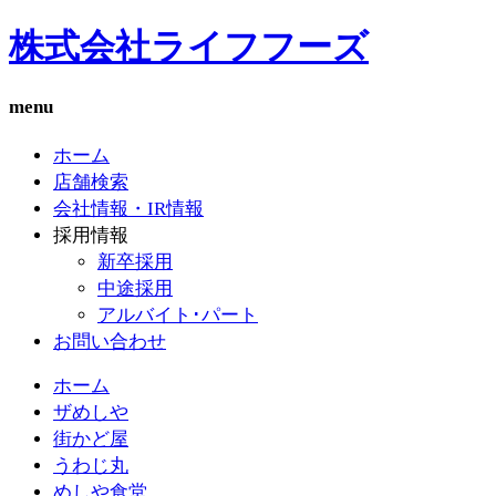
株式会社ライフフーズ
menu
ホーム
店舗検索
会社情報・IR情報
採用情報
新卒採用
中途採用
アルバイト･パート
お問い合わせ
ホーム
ザめしや
街かど屋
うわじ丸
めしや食堂