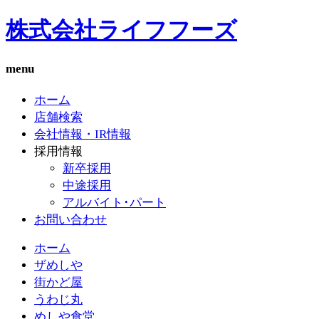
株式会社ライフフーズ
menu
ホーム
店舗検索
会社情報・IR情報
採用情報
新卒採用
中途採用
アルバイト･パート
お問い合わせ
ホーム
ザめしや
街かど屋
うわじ丸
めしや食堂