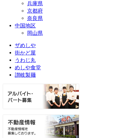
兵庫県
京都府
奈良県
中国地区
岡山県
ザめしや
街かど屋
うわじ丸
めしや食堂
讃岐製麺