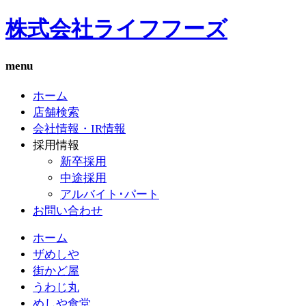
株式会社ライフフーズ
menu
ホーム
店舗検索
会社情報・IR情報
採用情報
新卒採用
中途採用
アルバイト･パート
お問い合わせ
ホーム
ザめしや
街かど屋
うわじ丸
めしや食堂