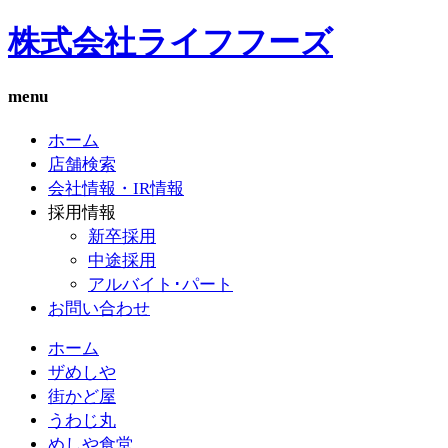
株式会社ライフフーズ
menu
ホーム
店舗検索
会社情報・IR情報
採用情報
新卒採用
中途採用
アルバイト･パート
お問い合わせ
ホーム
ザめしや
街かど屋
うわじ丸
めしや食堂