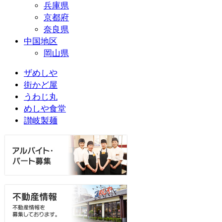
兵庫県
京都府
奈良県
中国地区
岡山県
ザめしや
街かど屋
うわじ丸
めしや食堂
讃岐製麺